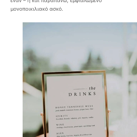
έναν – ή και παραπάνω, εμφιαλωμένο
μονοποικιλιακό ασκό.