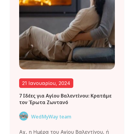
21 Ιανουαρίου, 2024
7 Ιδέες για Αγίου Βαλεντίνου: Κρατάμε
τον Έρωτα Ζωντανό
WedMyWay team
Αχ, η Ημέρα του Αγίου Βαλεντίνου, ή