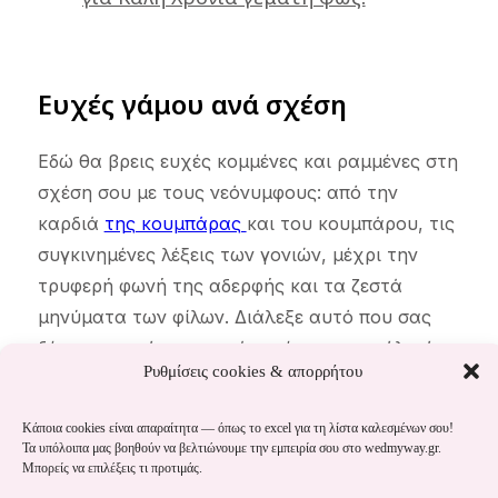
Ευχές γάμου ανά σχέση
Εδώ θα βρεις ευχές κομμένες και ραμμένες στη
σχέση σου με τους νεόνυμφους: από την
καρδιά
της κουμπάρας
και του κουμπάρου, τις
συγκινημένες λέξεις των γονιών, μέχρι την
τρυφερή φωνή της αδερφής και τα ζεστά
μηνύματα των φίλων. Διάλεξε αυτό που σας
δένει περισσότερο και άφησέ το να πει όλα όσα
Ρυθμίσεις cookies & απορρήτου
νιώθεις.
Κάποια cookies είναι απαραίτητα — όπως το excel για τη λίστα καλεσμένων σου!
Ευχές γάμου από κουμπάρους
Τα υπόλοιπα μας βοηθούν να βελτιώνουμε την εμπειρία σου στο wedmyway.gr.
Μπορείς να επιλέξεις τι προτιμάς.