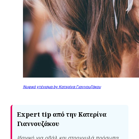
Νυφικό χτένισμα by Κατερίνα Γιαννουζάκου
Expert tip από την Κατερίνα
Γιαννουζάκου
Ιδανικό για οβάλ και στρογγυλά πρόσωπα.