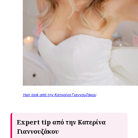
Hair look από την Κατερίνα Γιαννουζάκου
Expert tip από την Κατερίνα
Γιαννουζάκου