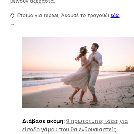
μείνουν αξέχαστα.
💍 Έτοιμο για repeat; Άκουσέ το τραγούδι
εδώ
→
Διάβασε ακόμη:
9 πρωτότυπες ιδέες για
είσοδο γάμου που θα ενθουσιαστείς