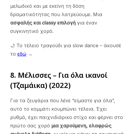
μελωδικό και με εκείνη τη δόση
δραματικότητας που λατρεύουμε. Μια
ασφαλής και classy επιλογή
για έναν
συγκινητικό χορό.
🌙 Το τέλειο τραγούδι για slow dance – άκουσέ
το
εδώ
→
8.
Μέλισσες – Για όλα ικανοί
(Τζαμάικα) (2022)
Για τα ζευγάρια που λένε “είμαστε για όλα”,
αυτό το κομμάτι κουμπώνει τέλεια. Έχει
ρυθμό, έχει παιχνιδιάρικο στίχο και φέρνει στο
πρώτο σας χορό
μια χαρούμενη, ελαφρώς
ανέμελη διάθεση
, χωρίς να χάνει τη ρομαντική