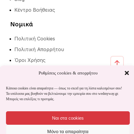
Κέντρο Βοήθειας
Νομικά
Πολιτική Cookies
Πολιτική Απορρήτου
Όροι Χρήσης
Ρυθμίσεις cookies & απορρήτου
Κάποια cookies είναι απαραίτητα — όπως το excel για τη λίστα καλεσμένων σου!
© 2026
wedmyway
All rights are reserved.
Τα υπόλοιπα μας βοηθούν να βελτιώνουμε την εμπειρία σου στο wedmyway.gr.
built by
❤
wedmyway team
, developed by
apto
Μπορείς να επιλέξεις τι προτιμάς.
Ναι στα cookies
Μόνο τα απαραίτητα