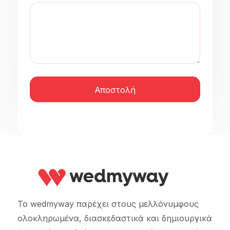
slash
YYYY
Το wedmyway παρέχει στους μελλόνυμφους
ολοκληρωμένα, διασκεδαστικά και δημιουργικά